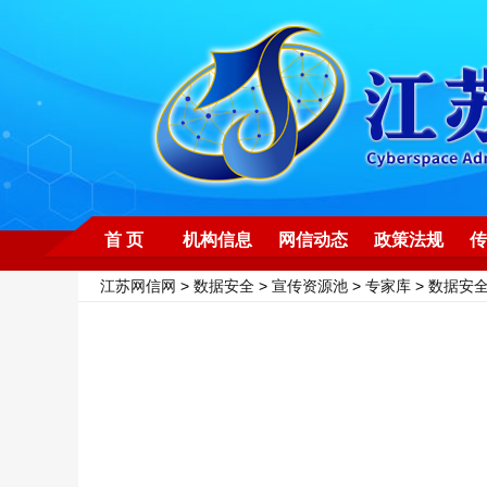
首 页
机构信息
网信动态
政策法规
传
江苏网信网
>
数据安全
>
宣传资源池
>
专家库
>
数据安