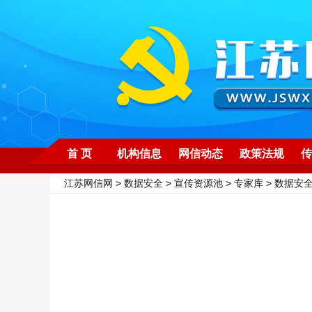
首 页
机构信息
网信动态
政策法规
传
江苏网信网
>
数据安全
>
宣传资源池
>
专家库
>
数据安