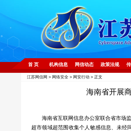
首 页
机构信息
网信动态
政策法规
传
江苏网信网
>
网络安全
>
网安行动
> 正文
海南省开展
海南省互联网信息办公室联合省市场监
超市领域超范围收集个人敏感信息、未经