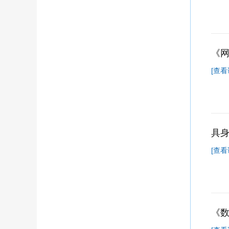
《
[查看
具
[查看
《