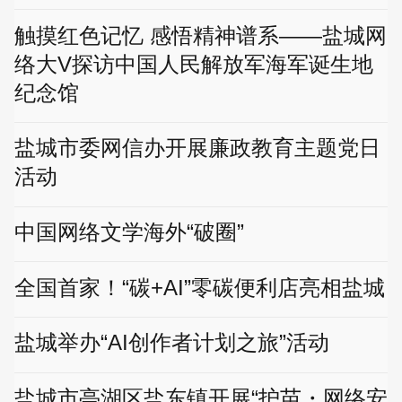
触摸红色记忆 感悟精神谱系——盐城网
络大V探访中国人民解放军海军诞生地
纪念馆
盐城市委网信办开展廉政教育主题党日
活动
中国网络文学海外“破圈”
全国首家！“碳+AI”零碳便利店亮相盐城
盐城举办“AI创作者计划之旅”活动
盐城市亭湖区盐东镇开展“护苗・网络安