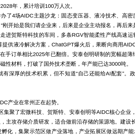
2028年，累计培训100万人次。
办了4场AIDC主题沙龙：固态变压器、液冷技术、高
。“刚开始是我们请企业来，后来是企业主动报名，再后来
走进贺斯特科技的车间，多条RGV智能柔性产线高速运
算提供液冷解决方案，ChatGPT爆火后，果断向商用A
026年在手订单相比2025年已翻倍。安泰创明研制的宽幅超
磁性材料，打破了国外技术垄断，年产能已达3000吨。
深厚的技术积累，但不知道“自己还能给AI配套”。政
DC产业在常州正在起势。
集聚了宏微科技、贺斯特、安泰创明等AIDC核心企业，
，主攻存储介质研发，适合做前沿存储的策源地。建设长三角
孵化，集聚示范区做产业落地，产业拓展区做远期产能承载