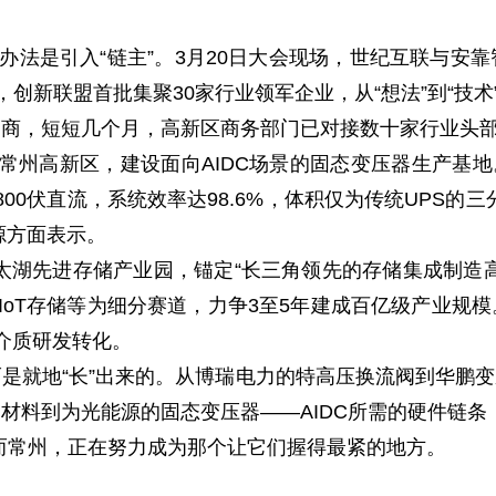
法是引入“链主”。3月20日大会现场，世纪互联与安
新联盟首批集聚30家行业领军企业，从“想法”到“技术”
商引商，短短几个月，高新区商务部门已对接数十家行业头
新区，建设面向AIDC场景的固态变压器生产基地。其“羲
800伏直流，系统效率达98.6%，体积仅为传统UPS
源方面表示。
西太湖先进存储产业园，锚定“长三角领先的存储集成制造
IoT存储等为细分赛道，力争3至5年建成百亿级产业规
沿介质研发转化。
而是就地“长”出来的。从博瑞电力的特高压换流阀到华鹏
材料到为光能源的固态变压器——AIDC所需的硬件链条
而常州，正在努力成为那个让它们握得最紧的地方。