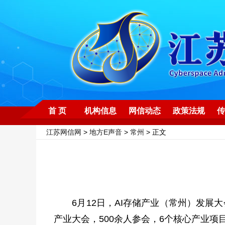
首 页
机构信息
网信动态
政策法规
传
江苏网信网
>
地方E声音
>
常州
> 正文
6月12日，AI存储产业（常州）发展大
产业大会，500余人参会，6个核心产业项