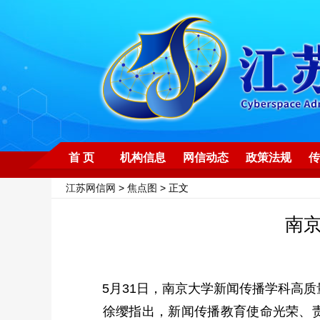
首 页
机构信息
网信动态
政策法规
传
江苏网信网
>
焦点图
> 正文
南
5月31日，南京大学新闻传播学科高质
徐缨指出，新闻传播教育使命光荣、责任