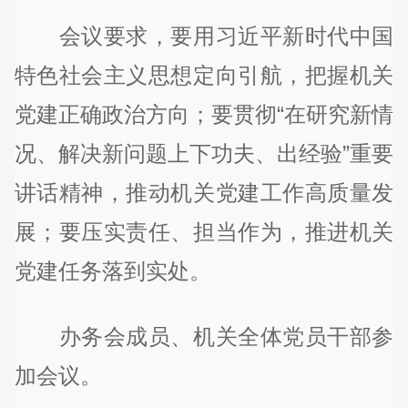
会议要求，要用习近平新时代中国
特色社会主义思想定向引航，把握机关
党建正确政治方向；要贯彻“在研究新情
况、解决新问题上下功夫、出经验”重要
讲话精神，推动机关党建工作高质量发
展；要压实责任、担当作为，推进机关
党建任务落到实处。
办务会成员、机关全体党员干部参
加会议。