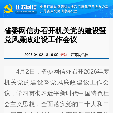
省委网信办召开机关党的建设暨
党风廉政建设工作会议
2026-04-02 18:19:00
来源：
江苏网信网
4月2日，省委网信办召开2026年度
机关党的建设暨党风廉政建设工作会
议，学习贯彻习近平新时代中国特色社
会主义思想，全面落实党的二十大和二