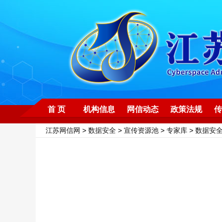
首 页
机构信息
网信动态
政策法规
传
江苏网信网
>
数据安全
>
宣传资源池
>
专家库
>
数据安