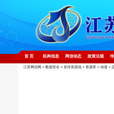
首 页
机构信息
网信动态
政策法规
传
江苏网信网
>
数据安全
>
宣传资源池
>
资源库
>
动漫
> 