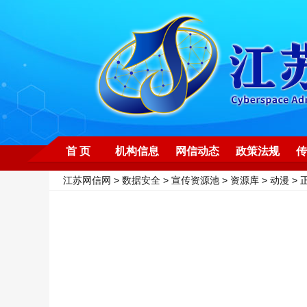
首 页
机构信息
网信动态
政策法规
传
江苏网信网
>
数据安全
>
宣传资源池
>
资源库
>
动漫
> 