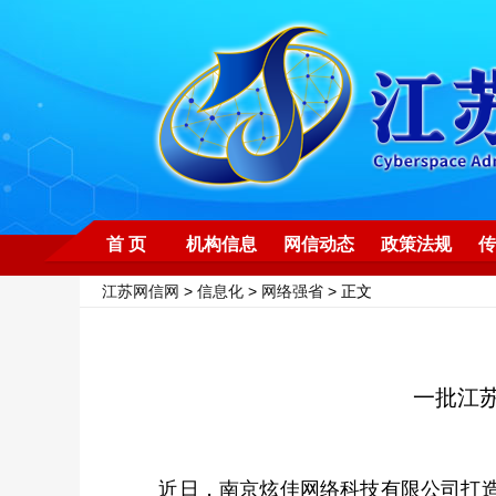
首 页
机构信息
网信动态
政策法规
传
江苏网信网
>
信息化
>
网络强省
> 正文
一批江
近日，南京炫佳网络科技有限公司打造的柬埔寨