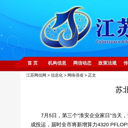
首 页
机构信息
网信动态
政策法规
传
江苏网信网
>
信息化
>
网络强省
> 正文
苏
7月5日，第三个“淮安企业家日”当天，
成投运，届时全市将新增算力4320 PFLO