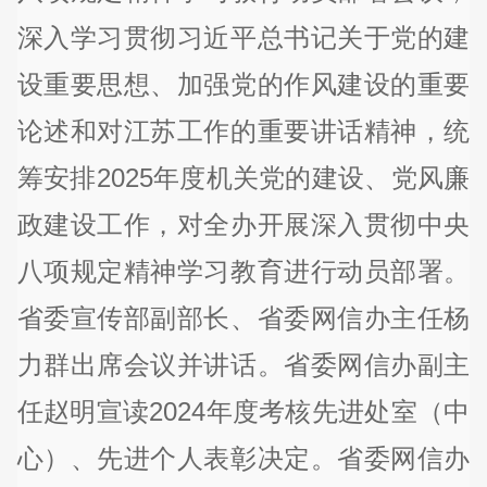
深入学习贯彻习近平总书记关于党的建
设重要思想、加强党的作风建设的重要
论述和对江苏工作的重要讲话精神，统
筹安排2025年度机关党的建设、党风廉
政建设工作，对全办开展深入贯彻中央
八项规定精神学习教育进行动员部署。
省委宣传部副部长、省委网信办主任杨
力群出席会议并讲话。省委网信办副主
任赵明宣读2024年度考核先进处室（中
心）、先进个人表彰决定。省委网信办