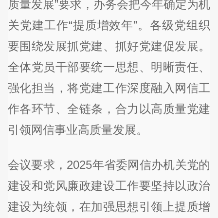
质量发展”要求，办务会把今年确定为机
关党建工作“提质增效年”。各级党组织
要围绕发展抓党建、抓好党建促发展。
全体党员干部要统一思想、明晰责任、
强化担当，将党建工作深度融入网信工
作各环节、全链条，合力以高质量党建
引领网信事业高质量发展。
会议要求，2025年省委网信办机关党的
建设和党风廉政建设工作要坚持以政治
建设为统领，在加强思想引领上提质增