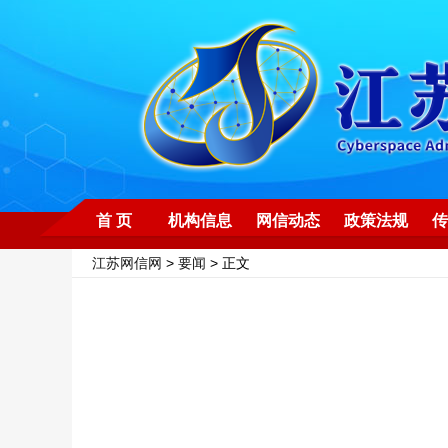
首 页
机构信息
网信动态
政策法规
传
江苏网信网
>
要闻
> 正文