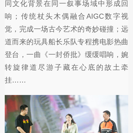
同文化背景在同一叙事场域中形成回
响；传统杖头木偶融合AIGC数字视
觉，完成一场古今艺术的奇妙碰撞；远
道而来的玩具船长乐队专程携电影热曲
登台，一曲《一封侨批》缓缓唱响，婉
转旋律道尽游子藏在心底的故土牵
挂……