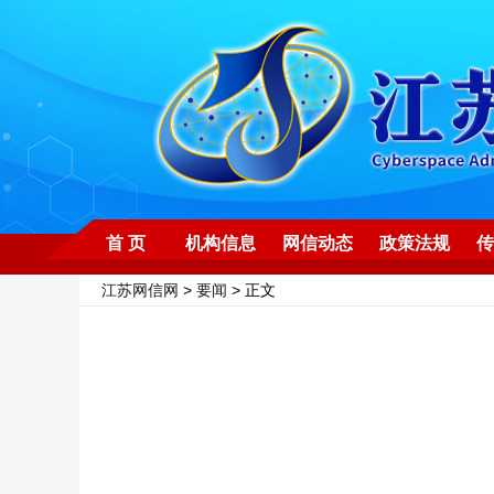
首 页
机构信息
网信动态
政策法规
传
江苏网信网
>
要闻
> 正文