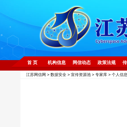
首 页
机构信息
网信动态
政策法规
传
江苏网信网
>
数据安全
>
宣传资源池
>
专家库
>
个人信